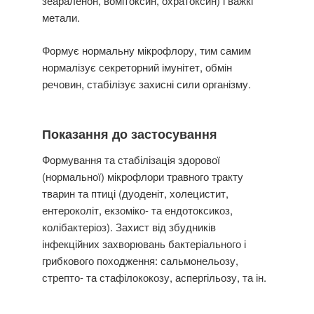
зеараленон, вомітоксин, охратоксин) і важкі
метали.
Формує нормальну мікрофлору, тим самим
нормалізує секреторний імунітет, обмін
речовин, стабілізує захисні сили організму.
Показання до застосування
Формування та стабілізація здорової
(нормальної) мікрофлори травного тракту
тварин та птиці (дуоденіт, холецистит,
ентероколіт, екзоміко- та ендотоксикоз,
колібактеріоз). Захист від збудників
інфекційних захворювань бактеріального і
грибкового походження: сальмонельозу,
стрепто- та стафілококозу, аспергільозу, та ін.