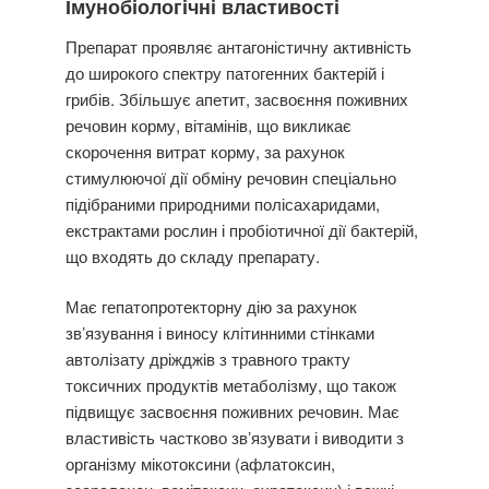
Імунобіологічні властивості
Препарат проявляє антагоністичну активність
до широкого спектру патогенних бактерій і
грибів. Збільшує апетит, засвоєння поживних
речовин корму, вітамінів, що викликає
скорочення витрат корму, за рахунок
стимулюючої дії обміну речовин спеціально
підібраними природними полісахаридами,
екстрактами рослин і пробіотичної дії бактерій,
що входять до складу препарату.
Має гепатопротекторну дію за рахунок
звʼязування і виносу клітинними стінками
автолізату дріжджів з травного тракту
токсичних продуктів метаболізму, що також
підвищує засвоєння поживних речовин. Має
властивість частково звʼязувати і виводити з
організму мікотоксини (афлатоксин,