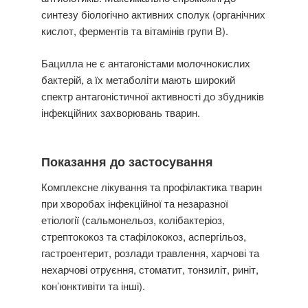
синтезу біологічно активних сполук (органічних
кислот, ферментів та вітамінів групи В).
Бацилла не є антагоністами молочнокислих
бактерій, а їх метаболіти мають широкий
спектр антагоністичної активності до збудників
інфекційних захворювань тварин.
Показання до застосування
Комплексне лікування та профілактика тварин
при хворобах інфекційної та незаразної
етіології (сальмонельоз, колібактеріоз,
стрептококоз та стафілококоз, аспергільоз,
гастроентерит, розлади травлення, харчові та
нехарчові отруєння, стоматит, тонзиліт, риніт,
кон’юнктивіти та інші).