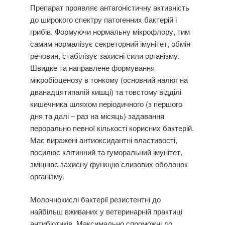
Препарат проявляє антагоністичну активність
до широкого спектру патогенних бактерій і
грибів. Формуючи нормальну мікрофлору, тим
самим нормалізує секреторний імунітет, обмін
речовин, стабілізує захисні сили організму.
Швидке та направлене формування
мікробіоценозу в тонкому (основний налюг на
дванадцятипалій кишці) та товстому відділі
кишечника шляхом періодичного (з першого
дня та далі – раз на місяць) задавання
перорально певної кількості корисних бактерій.
Має виражені антиоксидантні властивості,
посилює клітинний та гуморальний імунітет,
зміцнює захисну функцію слизових оболонок
організму.
Молочнокислі бактерії резистентні до
найбільш вживаних у ветеринарній практиці
антибіотиків. Максимально спроможні до