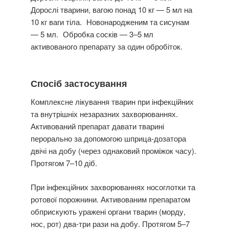
Дорослі тварини, вагою понад 10 кг — 5 мл на
10 кг ваги тіла. Новонародженим та сисунам
— 5 мл. Обробка сосків — 3–5 мл
активованого препарату за один обробіток.
Спосіб застосування
Комплексне лікування тварин при інфекційних
та внутрішніх незаразних захворюваннях.
Активований препарат давати тварині
перорально за допомогою шприца-дозатора
двічі на добу (через однаковий проміжок часу).
Протягом 7–10 діб.
При інфекційних захворюваннях носоглотки та
ротової порожнини. Активованим препаратом
обприскують уражені органи тварин (морду,
нос, рот) два-три рази на добу. Протягом 5–7