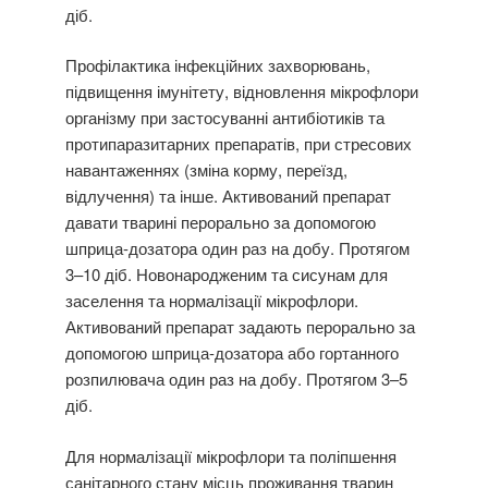
діб.
Профілактика інфекційних захворювань,
підвищення імунітету, відновлення мікрофлори
організму при застосуванні антибіотиків та
протипаразитарних препаратів, при стресових
навантаженнях (зміна корму, переїзд,
відлучення) та інше. Активований препарат
давати тварині перорально за допомогою
шприца-дозатора один раз на добу. Протягом
3–10 діб. Новонародженим та сисунам для
заселення та нормалізації мікрофлори.
Активований препарат задають перорально за
допомогою шприца-дозатора або гортанного
розпилювача один раз на добу. Протягом 3–5
діб.
Для нормалізації мікрофлори та поліпшення
санітарного стану місць проживання тварин