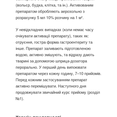
(вольєр, будка, клітка, та ін.). Активованим
препаратом обробляють аерозольно з
розрахунку 5 мл 10% розчину на 1 м².
У невідкладних випадках (коли немає часу
очікувати активації препарату), таких як:
отруєння, гостра форма гастроентериту та
інше. Препарат заливають підготовленою
водою, активно змішують, та відразу дають
тварині за допомогою шприца-дозатора
перорально. У перший день випоювати
препаратом через кожну годину, 7–10 прийомів.
Перед кожним застосуванням препарат
активно перемішувати. Наступного дня
продовжувати звичайний курс прийому (розділ
№1).