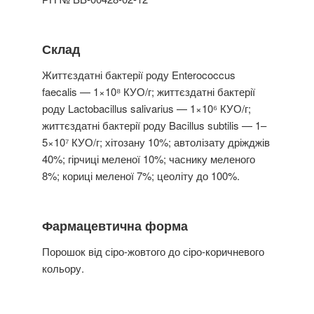
Склад
Життєздатні бактерії роду Enterococcus
faecalis — 1×10⁸ КУО/г; життєздатні бактерії
роду Lactobacillus salivarius — 1×10⁶ КУО/г;
життєздатні бактерії роду Bacillus subtilis — 1–
5×10⁷ КУО/г; хітозану 10%; автолізату дріжджів
40%; гірчиці меленої 10%; часнику меленого
8%; кориці меленої 7%; цеоліту до 100%.
Фармацевтична форма
Порошок від сіро-жовтого до сіро-коричневого
кольору.