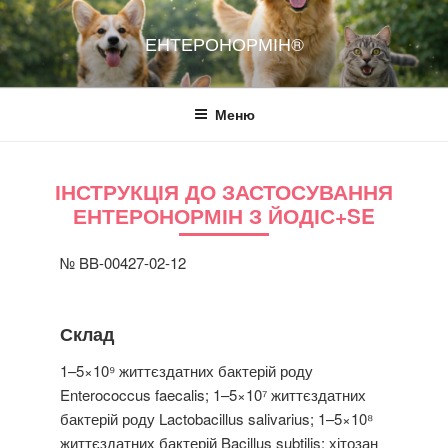
Перейти
до
ЕНТЕРОНОРМІН®
вмісту
Меню
ІНСТРУКЦІЯ ДО ЗАСТОСУВАННЯ
ЕНТЕРОНОРМІН З ЙОДІС+SE
№ BB-00427-02-12
Склад
1–5×10⁹ життєздатних бактерій роду
Enterococcus faecalis; 1–5×10⁷ життєздатних
бактерій роду Lactobacillus salivarius; 1–5×10⁸
життєздатних бактерій Bacillus subtilis; хітозан